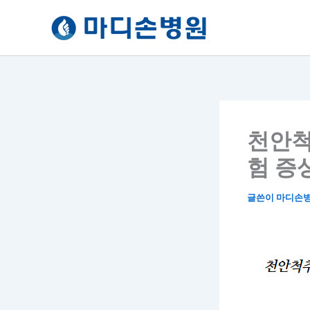
콘
텐
츠
로
건
너
뛰
기
천안척
험 증
글쓴이
마디손