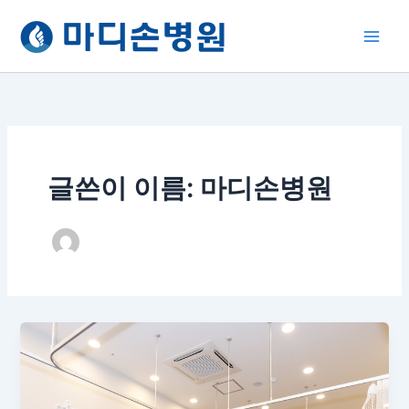
콘
텐
츠
로
건
너
뛰
기
글쓴이 이름: 마디손병원